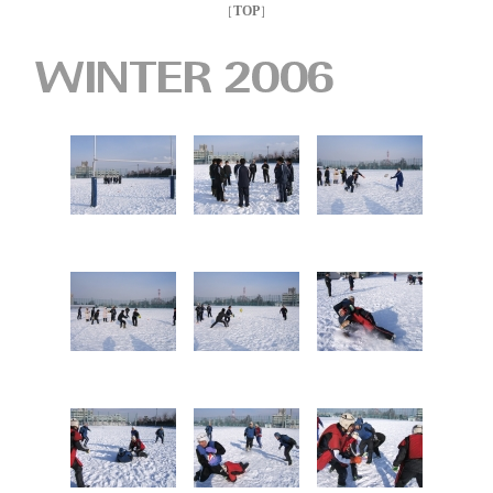
［
TOP
］