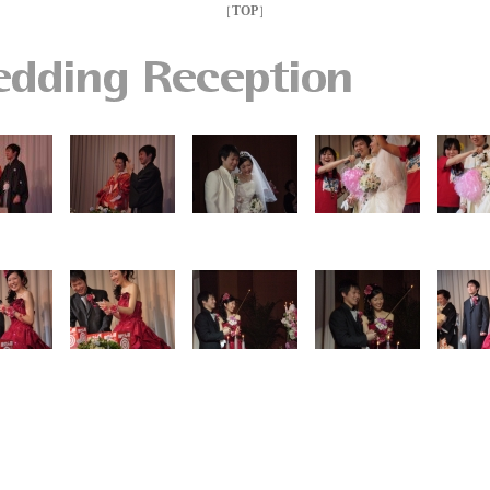
［
TOP
］