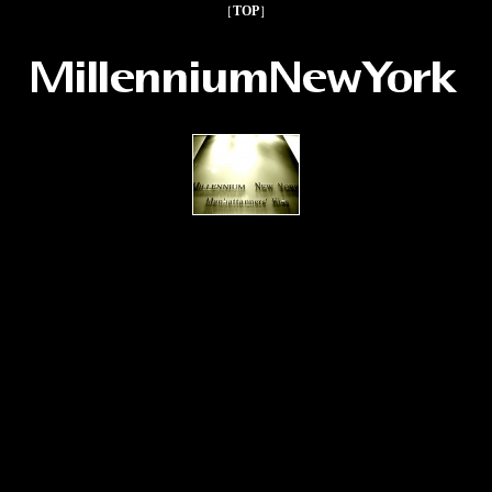
［
TOP
］