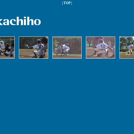
［
TOP
］