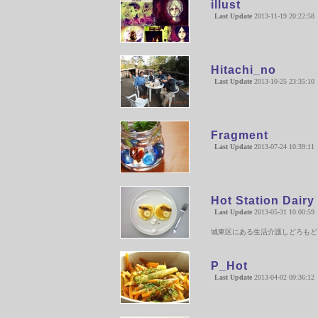
illust
Last Update
2013-11-19 20:22:58
Hitachi_no
Last Update
2013-10-25 23:35:10
Fragment
Last Update
2013-07-24 10:39:11
Hot Station Dairy
Last Update
2013-05-31 10:00:59
城東区にある生活介護しどろもど
P_Hot
Last Update
2013-04-02 09:36:12