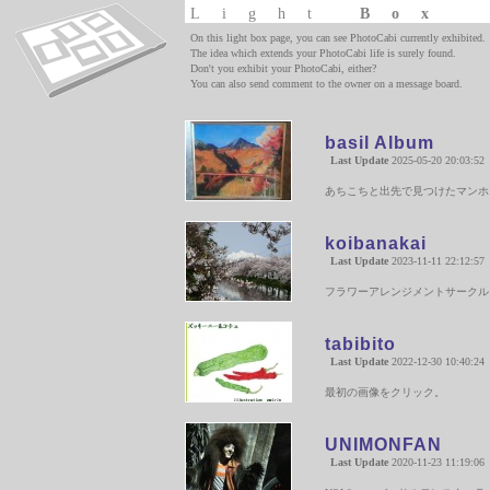
Light
Box
On this light box page, you can see PhotoCabi currently exhibited.
The idea which extends your PhotoCabi life is surely found.
Don't you exhibit your PhotoCabi, either?
You can also send comment to the owner on a message board.
basil Album
Last Update
2025-05-20 20:03:52
あちこちと出先で見つけたマンホ
koibanakai
Last Update
2023-11-11 22:12:57
フラワーアレンジメントサークル
tabibito
Last Update
2022-12-30 10:40:24
最初の画像をクリック。
UNIMONFAN
Last Update
2020-11-23 11:19:06