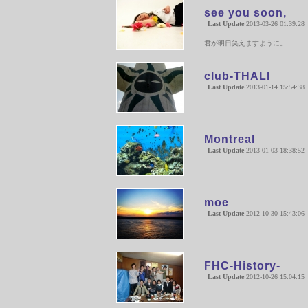
see you soon,
Last Update
2013-03-26 01:39:28
君が明日笑えますように。
club-THALI
Last Update
2013-01-14 15:54:38
Montreal
Last Update
2013-01-03 18:38:52
moe
Last Update
2012-10-30 15:43:06
FHC-History-
Last Update
2012-10-26 15:04:15