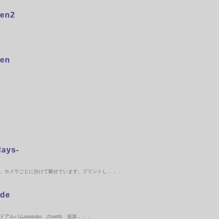
sen2
sen
ays-
、カメラごとに分けて載せています。プリントし．．．
ade
ルバムmomoko のoutfit 追加．．．