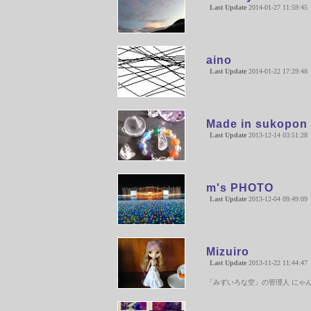
Last Update
2014-01-27 11:59:45
aino
Last Update
2014-01-22 17:29:48
Made in sukopon
Last Update
2013-12-14 03:51:28
m's PHOTO
Last Update
2013-12-04 09:49:09
Mizuiro
Last Update
2013-11-22 11:44:47
「みずいろな空」の管理人 にゃ