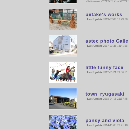
USJのユニバーサルモンスター
uetake's works
Last Update
2019-07-08 19:49:30
astec photo Galle
Last Update
2017-03-28 13:41:55
little funny face
Last Update
2017-01-21 21:36:51
town_ryugasaki
Last Update
2015-04-18 22:57:48
pansy and viola
Last Update
2014-11-03 22:41:48