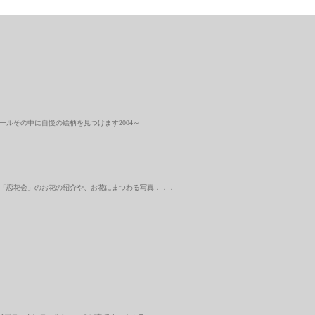
ールその中に自慢の絵柄を見つけます2004～
「恋花会」のお花の紹介や、お花にまつわる写真．．．