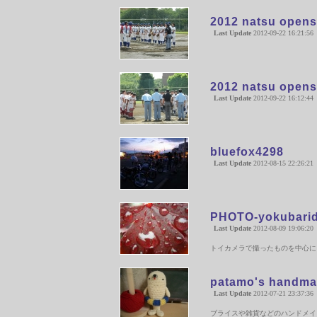
2012 natsu open
Last Update
2012-09-22 16:21:56
2012 natsu open
Last Update
2012-09-22 16:12:44
bluefox4298
Last Update
2012-08-15 22:26:21
PHOTO-yokubarid
Last Update
2012-08-09 19:06:20
トイカメラで撮ったものを中心に
patamo's handm
Last Update
2012-07-21 23:37:36
ブライスや雑貨などのハンドメイドア