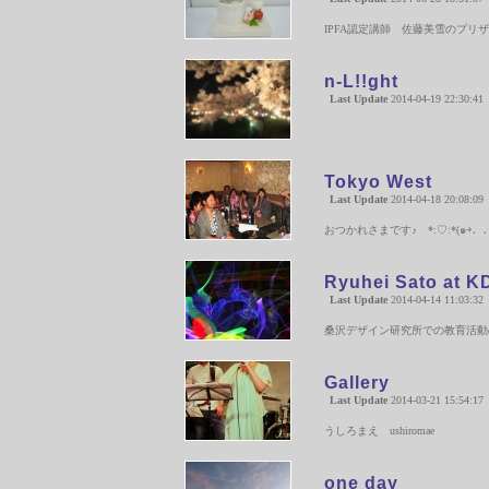
IPFA認定講師 佐藤美雪のプ
n-L!!ght
Last Update
2014-04-19 22:30:41
Tokyo West
Last Update
2014-04-18 20:08:09
おつかれさまです♪ *:♡:*(๑￫．
Ryuhei Sato at K
Last Update
2014-04-14 11:03:32
桑沢デザイン研究所での教育活動
Gallery
Last Update
2014-03-21 15:54:17
うしろまえ ushiromae
one day