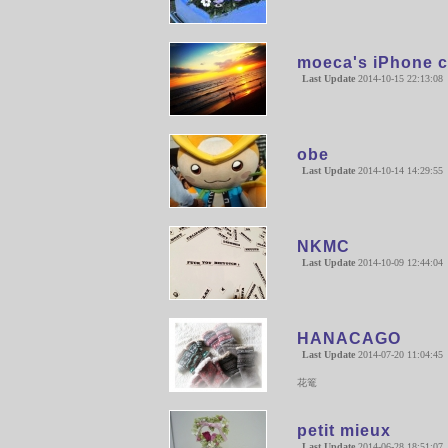
moeca's iPhone 
Last Update
2014-10-15 22:13:08
obe
Last Update
2014-10-14 14:29:55
NKMC
Last Update
2014-10-09 12:44:04
HANACAGO
Last Update
2014-07-20 11:04:45
花篭
petit mieux
Last Update
2014-06-28 18:51:07