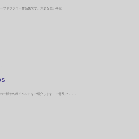
リザーブドフラワー作品集です。大切な思いを伝．．．
．．
DS
の一部や各種イベントをご紹介します。ご意見ご．．．